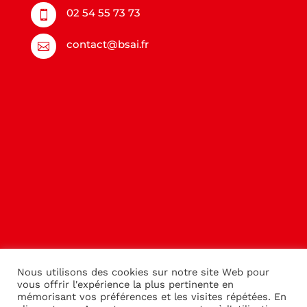
02 54 55 73 73

contact@bsai.fr

Nous utilisons des cookies sur notre site Web pour
vous offrir l'expérience la plus pertinente en
mémorisant vos préférences et les visites répétées. En