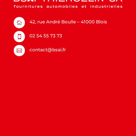
42, rue André Boulle – 41000 Blois

02 54 55 73 73

contact@bsai.fr
